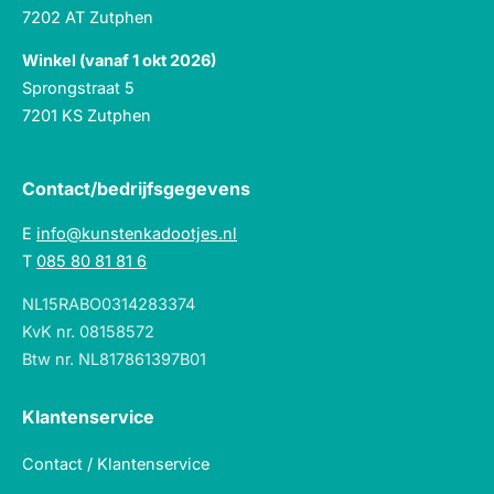
7202 AT Zutphen
Winkel (vanaf 1 okt 2026)
Sprongstraat 5
7201 KS Zutphen
Contact/bedrijfsgegevens
E
info@kunstenkadootjes.nl
T
085 80 81 81 6
NL15RABO0314283374
KvK nr. 08158572
Btw nr. NL817861397B01
Klantenservice
Contact / Klantenservice