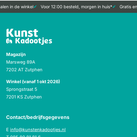
len in de winkel
Voor 12:00 besteld, morgen in huis*
Gratis en
Magazijn
Marsweg 89A
7202 AT Zutphen
Winkel (vanaf 1 okt 2026)
Sprongstraat 5
7201 KS Zutphen
Contact/bedrijfsgegevens
E
info@kunstenkadootjes.nl