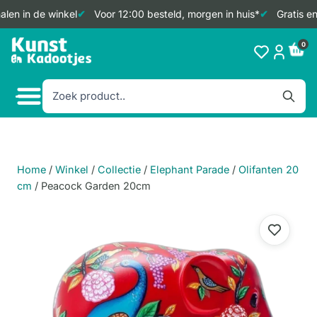
len in de winkel
Voor 12:00 besteld, morgen in huis*
Gratis en
Doorgaan
0
naar
inhoud
Home
/
Winkel
/
Collectie
/
Elephant Parade
/
Olifanten 20
cm
/
Peacock Garden 20cm