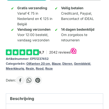
Garden
20cm
Gratis verzending
Veilig betalen
Vanaf € 75 in
Creditcard, Paypal,
aantal
Nederland en € 125 in
Bancontact of iDEAL
België
Vandaag verzonden
14 dagen bedenktijd
Voor 12:00 besteld,
Om zorgeloos te
vandaag verzonden
retourneren
Artikelnummer:
EP51237452
Categorieën:
Olifanten 20 cm
,
Blauw
,
Dieren
,
Gemiddeld
,
Meerkleurig
,
Resin
,
Rood
,
Roze
Delen:
Beschrijving