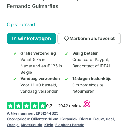
Fernando Guimarães
Op voorraad
Psycho
In winkelwagen
Markeren als favoriet
Elephant
Antropofágico
Gratis verzending
Veilig betalen
Vanaf € 75 in
Creditcard, Paypal,
Tropical
Nederland en € 125 in
Bancontact of iDEAL
10cm
België
aantal
Vandaag verzonden
14 dagen bedenktijd
Voor 12:00 besteld,
Om zorgeloos te
vandaag verzonden
retourneren
Artikelnummer:
EP31244825
Categorieën:
Olifanten 10 cm
,
Keramiek
,
Dieren
,
Blauw
,
Geel
,
Oranje
,
Meerkleurig
,
Klein
,
Elephant Parade