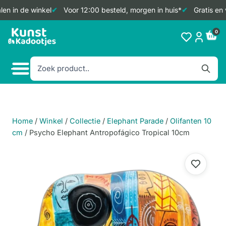
en in de winkel
Voor 12:00 besteld, morgen in huis*
Gratis en 
Doorgaan
0
naar
inhoud
Home
/
Winkel
/
Collectie
/
Elephant Parade
/
Olifanten 10
cm
/
Psycho Elephant Antropofágico Tropical 10cm