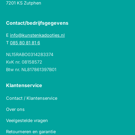
7201 KS Zutphen
Contact/bedrijfsgegevens
E
info@kunstenkadootjes.nl
T
085 80 81 81 6
NL15RABO0314283374
KvK nr. 08158572
Btw nr. NL817861397B01
Klantenservice
Contact / Klantenservice
Over ons
Veelgestelde vragen
Retourneren en garantie