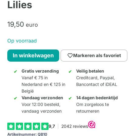
Lilies
19,
50
euro
Op voorraad
QB-
In winkelwagen
Markeren als favoriet
art
Monet
Gratis verzending
Veilig betalen
Vanaf € 75 in
Creditcard, Paypal,
-
Nederland en € 125 in
Bancontact of iDEAL
Water
België
Lilies
Vandaag verzonden
14 dagen bedenktijd
aantal
Voor 12:00 besteld,
Om zorgeloos te
vandaag verzonden
retourneren
Artikelnummer:
QB10