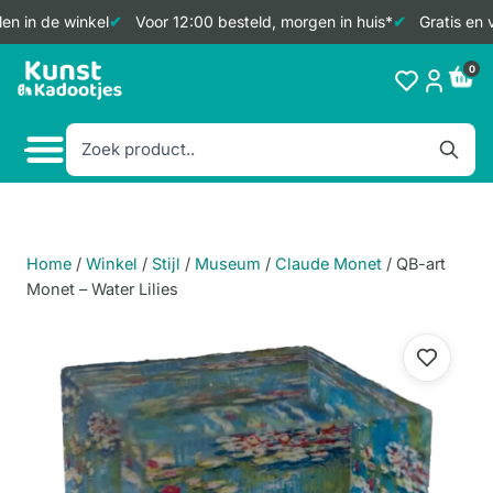
n in de winkel
Voor 12:00 besteld, morgen in huis*
Gratis en v
Doorgaan
0
naar
inhoud
Home
/
Winkel
/
Stijl
/
Museum
/
Claude Monet
/
QB-art
Monet – Water Lilies