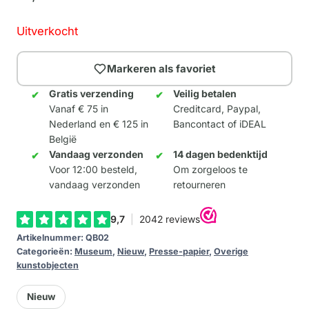
Uitverkocht
Markeren als favoriet
Gratis verzending
Veilig betalen
Vanaf € 75 in
Creditcard, Paypal,
Nederland en € 125 in
Bancontact of iDEAL
België
Vandaag verzonden
14 dagen bedenktijd
Voor 12:00 besteld,
Om zorgeloos te
vandaag verzonden
retourneren
Artikelnummer:
QB02
Categorieën:
Museum
,
Nieuw
,
Presse-papier
,
Overige
kunstobjecten
Nieuw