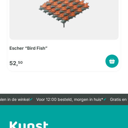
Escher “Bird Fish”
52,
50
en in de winkel
Voor 12:00 besteld, morgen in huis*
Gratis en 