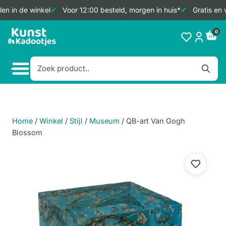
n in de winkel
Voor 12:00 besteld, morgen in huis*
Gratis en 
Doorgaan
0
naar
inhoud
Home
/
Winkel
/
Stijl
/
Museum
/
QB-art Van Gogh
Blossom