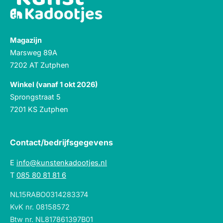
Magazijn
Marsweg 89A
7202 AT Zutphen
Winkel (vanaf 1 okt 2026)
Sprongstraat 5
7201 KS Zutphen
Contact/bedrijfsgegevens
E
info@kunstenkadootjes.nl
T
085 80 81 81 6
NL15RABO0314283374
KvK nr. 08158572
Btw nr. NL817861397B01