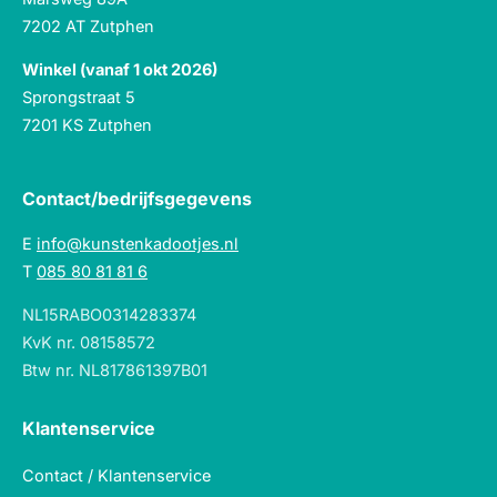
7202 AT Zutphen
Winkel (vanaf 1 okt 2026)
Sprongstraat 5
7201 KS Zutphen
Contact/bedrijfsgegevens
E
info@kunstenkadootjes.nl
T
085 80 81 81 6
NL15RABO0314283374
KvK nr. 08158572
Btw nr. NL817861397B01
Klantenservice
Contact / Klantenservice