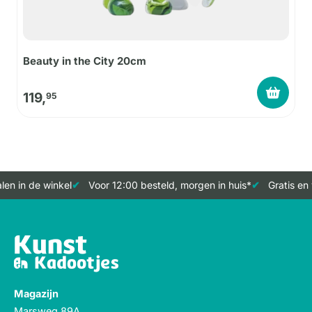
Beauty in the City 20cm
119,
95
en in de winkel
Voor 12:00 besteld, morgen in huis*
Gratis en 
Magazijn
Marsweg 89A