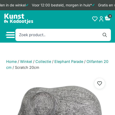
en in de winkel
Voor 12:00 besteld, morgen in huis*
Gratis en 
Doorgaan
0
naar
inhoud
Home
/
Winkel
/
Collectie
/
Elephant Parade
/
Olifanten 20
cm
/
Scratch 20cm