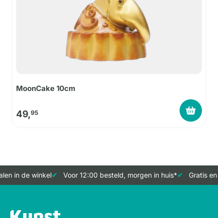
MoonCake 10cm
49,
95
en in de winkel
Voor 12:00 besteld, morgen in huis*
Gratis en 