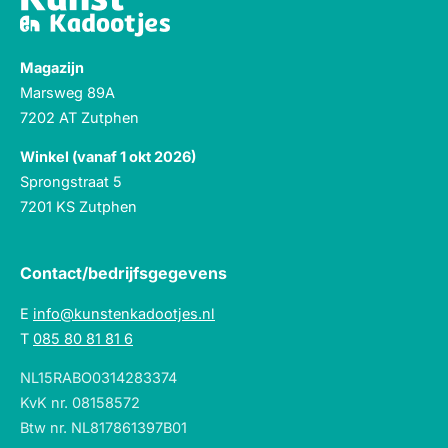
Magazijn
Marsweg 89A
7202 AT Zutphen
Winkel (vanaf 1 okt 2026)
Sprongstraat 5
7201 KS Zutphen
Contact/bedrijfsgegevens
E
info@kunstenkadootjes.nl
T
085 80 81 81 6
NL15RABO0314283374
KvK nr. 08158572
Btw nr. NL817861397B01