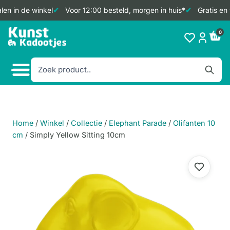
en in de winkel
Voor 12:00 besteld, morgen in huis*
Gratis en 
Doorgaan
0
naar
inhoud
Home
/
Winkel
/
Collectie
/
Elephant Parade
/
Olifanten 10
cm
/
Simply Yellow Sitting 10cm