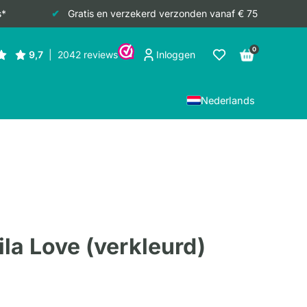
s*
Gratis en verzekerd verzonden vanaf € 75
0
Inloggen
Nederlands
la Love (verkleurd)
jke
e