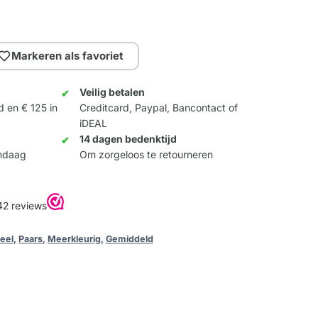
Markeren als favoriet
Veilig betalen
d en € 125 in
Creditcard, Paypal, Bancontact of
iDEAL
14 dagen bedenktijd
andaag
Om zorgeloos te retourneren
eel
,
Paars
,
Meerkleurig
,
Gemiddeld