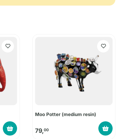
Moo Potter (medium resin)
79,
00