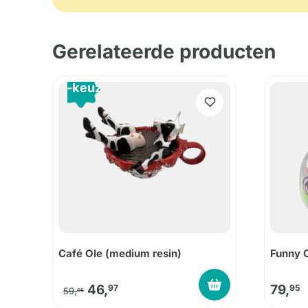
Gerelateerde producten
B-keuze
Café Ole (medium resin)
Funny 
Oorspronkelijke prijs was: 59,95.
Huidige prijs is: 46,97.
46,
79,
97
95
59,
95