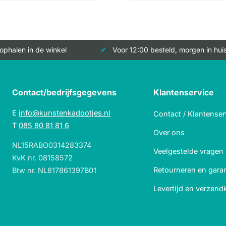
 ophalen in de winkel
Voor 12:00 besteld, morgen in hui
Contact/bedrijfsgegevens
Klantenservice
E
info@kunstenkadootjes.nl
Contact / Klantenser
T
085 80 81 81 6
Over ons
NL15RABO0314283374
Veelgestelde vragen
KvK nr. 08158572
Retourneren en garan
Btw nr. NL817861397B01
Levertijd en verzend