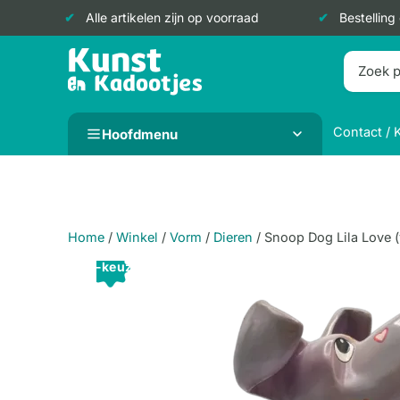
Alle artikelen zijn op voorraad
Bestelling
Doorgaan
naar
inhoud
Contact / 
Hoofdmenu
Home
/
Winkel
/
Vorm
/
Dieren
/
Snoop Dog Lila Love (
B-keuze