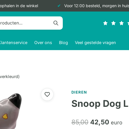
 ophalen in de winkel
Voor 12:00 besteld, morgen in hui
Klantenservice
Over ons
Blog
Veel gestelde vragen
verkleurd)
DIEREN
Snoop Dog Li
Oorspronkeli
Huidig
85,
00
42,
50
euro