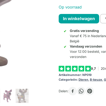
prijs
prijs
Op voorraad
was:
is:
Snoop
In winkelwagen
85,00.
42,50.
Dog
Lila
Gratis verzending
Vanaf € 75 in Nederlan
Love
België
(verkleurd)
Vandaag verzonden
aantal
Voor 12:00 besteld, v
verzonden
Artikelnummer:
NP019
Categorieën:
Dieren
,
B-keuze
,
G
Delen: