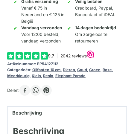
10cm
Gratis verzending
Veilig betalen
Vanaf € 75 in
Creditcard, Paypal,
aantal
Nederland en € 125 in
Bancontact of iDEAL
België
Vandaag verzonden
14 dagen bedenktijd
Voor 12:00 besteld,
Om zorgeloos te
vandaag verzonden
retourneren
Artikelnummer:
EP54127112
Categorieën:
Olifanten 10 cm
,
Dieren
,
Goud
,
Groen
,
Roze
,
Meerkleurig
,
Klein
,
Resin
,
Elephant Parade
Delen:
Beschrijving
Beschrijving