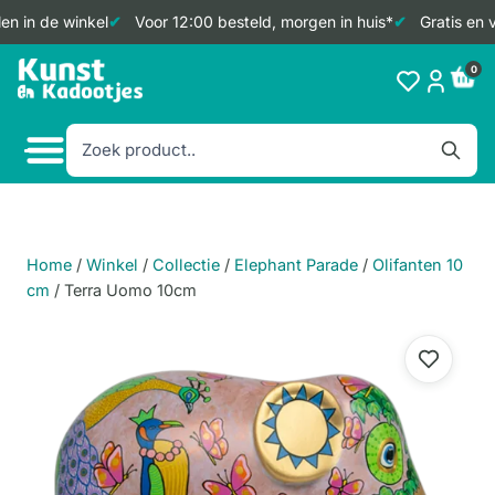
n in de winkel
Voor 12:00 besteld, morgen in huis*
Gratis en v
Doorgaan
0
naar
inhoud
Home
/
Winkel
/
Collectie
/
Elephant Parade
/
Olifanten 10
cm
/
Terra Uomo 10cm