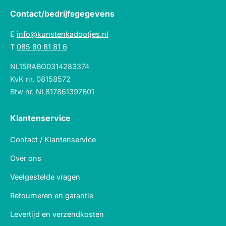
Contact/bedrijfsgegevens
E
info@kunstenkadootjes.nl
T
085 80 81 81 6
NL15RABO0314283374
KvK nr. 08158572
Btw nr. NL817861397B01
Klantenservice
Contact / Klantenservice
Over ons
Veelgestelde vragen
Retourneren en garantie
Levertijd en verzendkosten