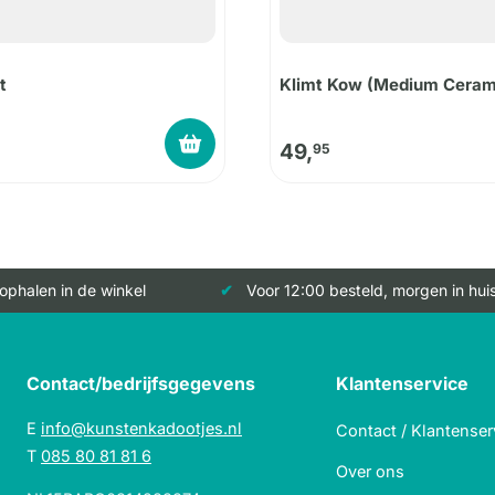
t
Klimt Kow (Medium Ceram
49,
95
 ophalen in de winkel
Voor 12:00 besteld, morgen in hui
Contact/bedrijfsgegevens
Klantenservice
E
info@kunstenkadootjes.nl
Contact / Klantenser
T
085 80 81 81 6
Over ons