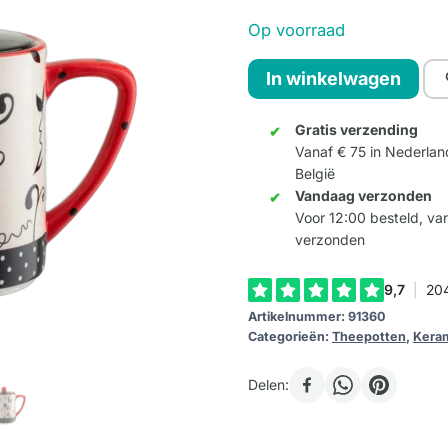
Op voorraad
Theepot
In winkelwagen
Retro
Rood
Gratis verzending
Vanaf € 75 in Nederlan
aantal
België
Vandaag verzonden
Voor 12:00 besteld, v
verzonden
Artikelnummer:
91360
Categorieën:
Theepotten
,
Kera
Delen: