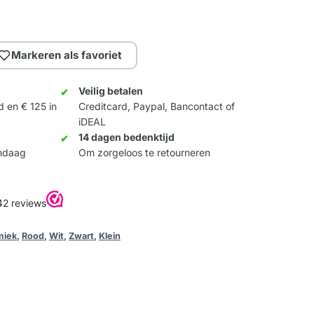
Markeren als favoriet
Veilig betalen
d en € 125 in
Creditcard, Paypal, Bancontact of
iDEAL
14 dagen bedenktijd
andaag
Om zorgeloos te retourneren
miek
,
Rood
,
Wit
,
Zwart
,
Klein