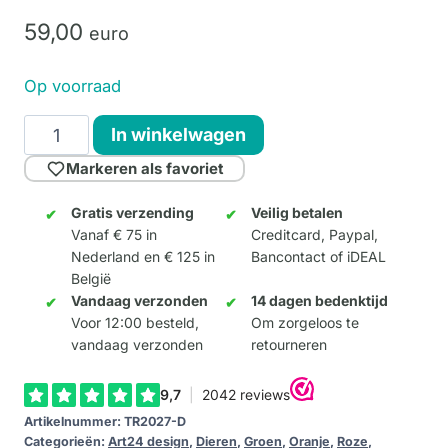
59,
00
euro
Op voorraad
Uil
In winkelwagen
"Lili"
Markeren als favoriet
Cube
-
Gratis verzending
Veilig betalen
Vanaf € 75 in
Creditcard, Paypal,
Kleur
Nederland en € 125 in
Bancontact of iDEAL
D
België
aantal
Vandaag verzonden
14 dagen bedenktijd
Voor 12:00 besteld,
Om zorgeloos te
vandaag verzonden
retourneren
Artikelnummer:
TR2027-D
Categorieën:
Art24 design
,
Dieren
,
Groen
,
Oranje
,
Roze
,