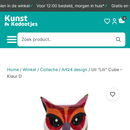
en in de winkel
Voor 12:00 besteld, morgen in huis*
Gratis en 
Doorgaan
0
naar
inhoud
Home
/
Winkel
/
Collectie
/
Art24 design
/
Uil “Lili” Cube –
Kleur D