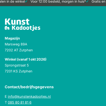
en in de winkel
Voor 12:00 besteld, morgen in huis*
Gratis en
Magazijn
Marsweg 89A
7202 AT Zutphen
Winkel (vanaf 1 okt 2026)
Sprongstraat 5
7201 KS Zutphen
Contact/bedrijfsgegevens
E
info@kunstenkadootjes.nl
T
085 80 81 81 6