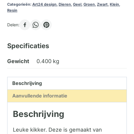
Categorieën:
Art24 design
,
Dieren
,
Geel
,
Groen
,
Zwart
,
Klein
,
Resin
Delen:
Specificaties
Gewicht
0.400 kg
Beschrijving
Aanvullende informatie
Beschrijving
Leuke kikker. Deze is gemaakt van