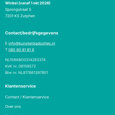
Winkel (vanaf 1 okt 2026)
Sprongstraat 5
7201 KS Zutphen
Contact/bedrijfsgegevens
E
info@kunstenkadootjes.nl
T
085 80 81 81 6
NL15RABO0314283374
KvK nr. 08158572
Btw nr. NL817861397B01
Klantenservice
Contact / Klantenservice
Over ons