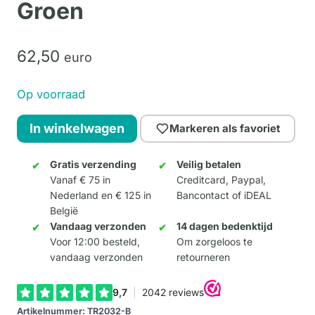
Groen
62,
50
euro
Op voorraad
Kikker
In winkelwagen
Markeren als favoriet
Prince
(zittend)
Gratis verzending
Veilig betalen
Vanaf € 75 in
Creditcard, Paypal,
Groen
Nederland en € 125 in
Bancontact of iDEAL
aantal
België
Vandaag verzonden
14 dagen bedenktijd
Voor 12:00 besteld,
Om zorgeloos te
vandaag verzonden
retourneren
Artikelnummer:
TR2032-B