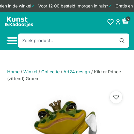
en in de winkel
Voor 12:00 besteld, morgen in huis*
Gratis en 
Doorgaan
0
naar
inhoud
Home
/
Winkel
/
Collectie
/
Art24 design
/
Kikker Prince
(zittend) Groen