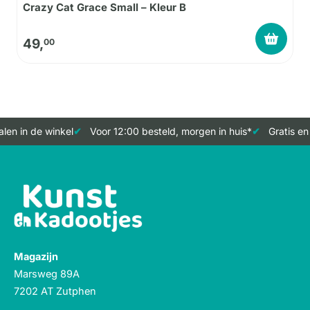
Crazy Cat Grace Small – Kleur B
49,
00
len in de winkel
Voor 12:00 besteld, morgen in huis*
Gratis en
Magazijn
Marsweg 89A
7202 AT Zutphen