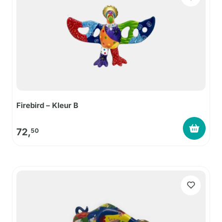
Firebird – Kleur B
72,
50