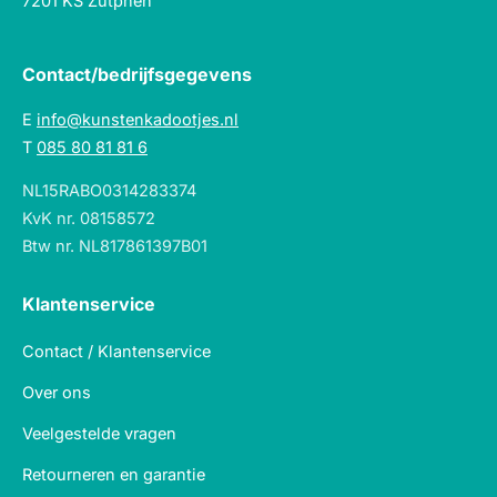
7201 KS Zutphen
Contact/bedrijfsgegevens
E
info@kunstenkadootjes.nl
T
085 80 81 81 6
NL15RABO0314283374
KvK nr. 08158572
Btw nr. NL817861397B01
Klantenservice
Contact / Klantenservice
Over ons
Veelgestelde vragen
Retourneren en garantie