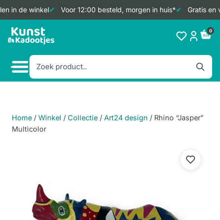
en in de winkel
Voor 12:00 besteld, morgen in huis*
Gratis en 
Doorgaan
0
naar
inhoud
Home
/
Winkel
/
Collectie
/
Art24 design
/
Rhino “Jasper”
Multicolor