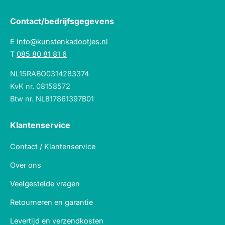
Contact/bedrijfsgegevens
E
info@kunstenkadootjes.nl
T
085 80 81 81 6
NL15RABO0314283374
KvK nr. 08158572
Btw nr. NL817861397B01
Klantenservice
Contact / Klantenservice
Over ons
Veelgestelde vragen
Retourneren en garantie
Levertijd en verzendkosten