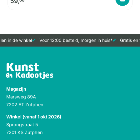
59,
00
en in de winkel
Voor 12:00 besteld, morgen in huis*
Gratis en 
Magazijn
Marsweg 89A
7202 AT Zutphen
Winkel (vanaf 1 okt 2026)
Sprongstraat 5
7201 KS Zutphen