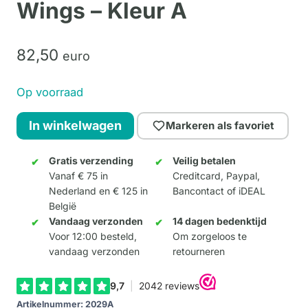
Wings – Kleur A
82,
50
euro
Op voorraad
Varkentje
In winkelwagen
Markeren als favoriet
Bob
with
Gratis verzending
Veilig betalen
Vanaf € 75 in
Creditcard, Paypal,
Wings
Nederland en € 125 in
Bancontact of iDEAL
-
België
Kleur
Vandaag verzonden
14 dagen bedenktijd
A
Voor 12:00 besteld,
Om zorgeloos te
vandaag verzonden
retourneren
aantal
Artikelnummer:
2029A