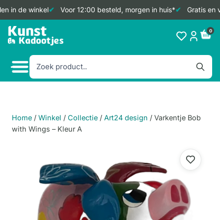
en in de winkel
Voor 12:00 besteld, morgen in huis*
Gratis en 
Doorgaan
0
naar
inhoud
Home
/
Winkel
/
Collectie
/
Art24 design
/
Varkentje Bob
with Wings – Kleur A