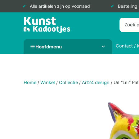
Alle artikelen zijn op voorraad
Bestelling
Doorgaan
naar
inhoud
Contact / 
Hoofdmenu
Home
/
Winkel
/
Collectie
/
Art24 design
/
Uil “Lili” P