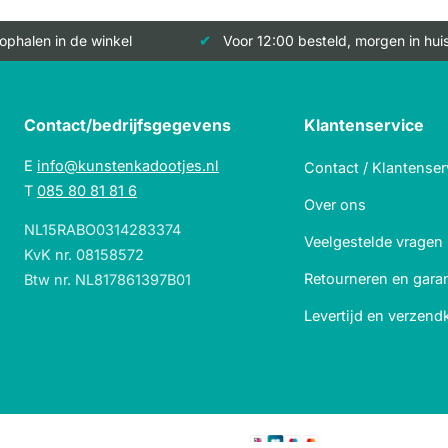
 ophalen in de winkel
Voor 12:00 besteld, morgen in hui
Contact/bedrijfsgegevens
Klantenservice
E
info@kunstenkadootjes.nl
Contact / Klantenser
T
085 80 81 81 6
Over ons
NL15RABO0314283374
Veelgestelde vragen
KvK nr. 08158572
Retourneren en garan
Btw nr. NL817861397B01
Levertijd en verzend
Veilig betalen met