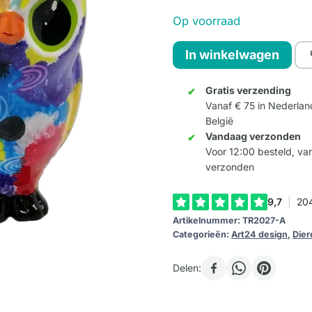
Op voorraad
Uil
In winkelwagen
"Lili"
Patchwork
Gratis verzending
Vanaf € 75 in Nederlan
aantal
België
Vandaag verzonden
Voor 12:00 besteld, v
verzonden
Artikelnummer:
TR2027-A
Categorieën:
Art24 design
,
Dier
Delen: