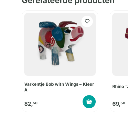
Gerelateerde producten
Varkentje Bob with Wings – Kleur
Rhino “
A
82,
69,
50
50