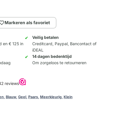
Markeren als favoriet
Veilig betalen
d en € 125 in
Creditcard, Paypal, Bancontact of
iDEAL
14 dagen bedenktijd
andaag
Om zorgeloos te retourneren
en
,
Blauw
,
Geel
,
Paars
,
Meerkleurig
,
Klein