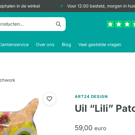
 ophalen in de winkel
Voor 12:00 besteld, morgen in hui
Klantenservice
Over ons
Blog
Veel gestelde vragen
atchwork
ART24 DESIGN
Uil “Lili” Pa
59,
00
euro