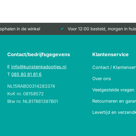
 ophalen in de winkel
Voor 12:00 besteld, morgen in hui
Contact/bedrijfsgegevens
Klantenservice
E
info@kunstenkadootjes.nl
Contact / Klantenser
T
085 80 81 81 6
Over ons
NL15RABO0314283374
Veelgestelde vragen
KvK nr. 08158572
Retourneren en garan
Btw nr. NL817861397B01
Levertijd en verzend