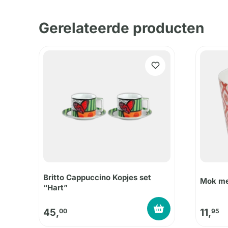
Gerelateerde producten
Britto Cappuccino Kopjes set
Mok me
“Hart”
45,
11,
00
95