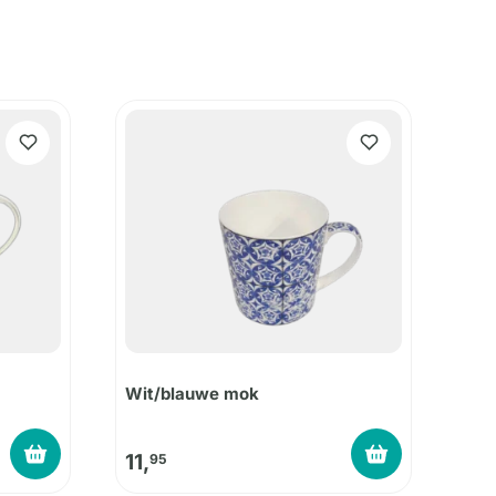
Wit/blauwe mok
11,
95