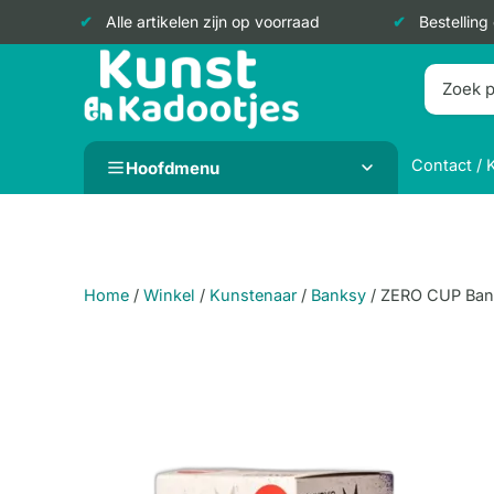
Alle artikelen zijn op voorraad
Bestelling
Doorgaan
naar
inhoud
Contact / 
Hoofdmenu
Home
/
Winkel
/
Kunstenaar
/
Banksy
/
ZERO CUP Banksy