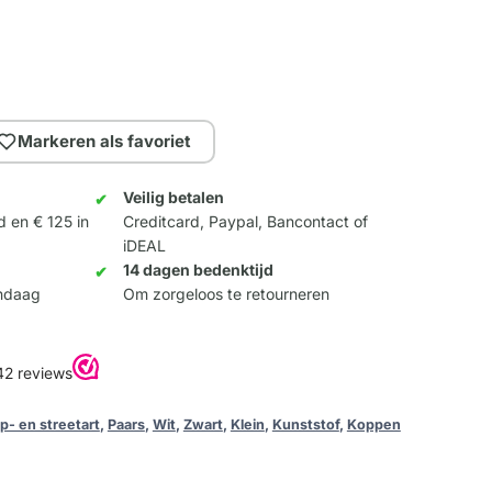
Markeren als favoriet
Veilig betalen
d en € 125 in
Creditcard, Paypal, Bancontact of
iDEAL
14 dagen bedenktijd
andaag
Om zorgeloos te retourneren
op- en streetart
,
Paars
,
Wit
,
Zwart
,
Klein
,
Kunststof
,
Koppen