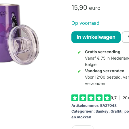
15,
90
euro
Op voorraad
ZERO
In winkelwagen
CUP
Banksy's
Gratis verzending
Vanaf € 75 in Nederlan
Graffiti-
België
collectie
Vandaag verzonden
-
Voor 12:00 besteld, v
Liberty
verzonden
Girl
aantal
Artikelnummer:
BA27048
Categorieën:
Banksy
,
Graffiti, p
en mokken