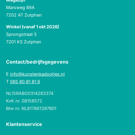
Marsweg 89A
7202 AT Zutphen
Winkel (vanaf 1 okt 2026)
Sprongstraat 5
7201 KS Zutphen
Contact/bedrijfsgegevens
E
info@kunstenkadootjes.nl
T
085 80 81 81 6
NL15RABO0314283374
KvK nr. 08158572
Btw nr. NL817861397B01
Klantenservice