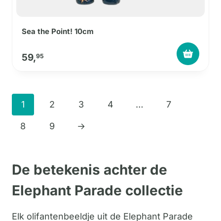
Sea the Point! 10cm
59,
95
1
2
3
4
…
7
8
9
→
De betekenis achter de
Elephant Parade collectie
Elk olifantenbeeldje uit de Elephant Parade