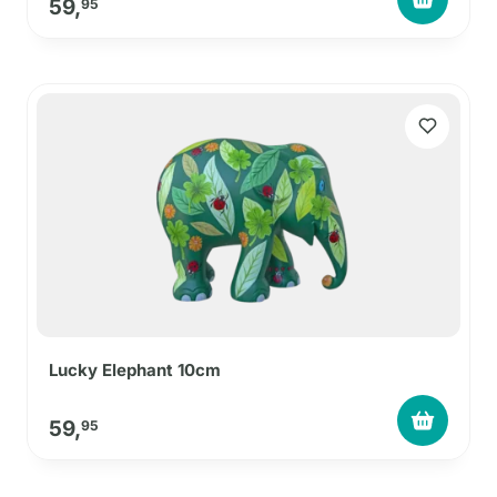
59,
95
Lucky Elephant 10cm
59,
95