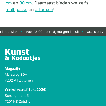
cm
en
30 cm
. Daarnaast bieden we zelfs
multipacks
en
artboxen
!
n de winkel
Voor 12:00 besteld, morgen in huis*
Gratis en verz
Magazijn
Marsweg 89A
7202 AT Zutphen
Winkel (vanaf 1 okt 2026)
Sprongstraat 5
7201 KS Zutphen