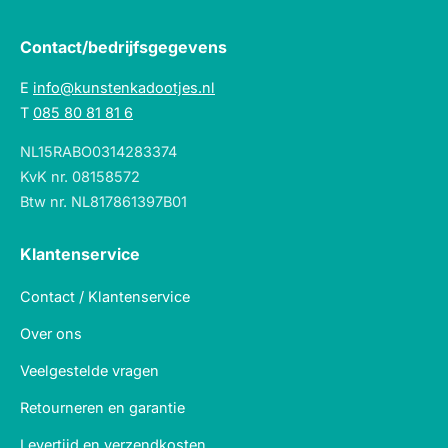
Contact/bedrijfsgegevens
E
info@kunstenkadootjes.nl
T
085 80 81 81 6
NL15RABO0314283374
KvK nr. 08158572
Btw nr. NL817861397B01
Klantenservice
Contact / Klantenservice
Over ons
Veelgestelde vragen
Retourneren en garantie
Levertijd en verzendkosten