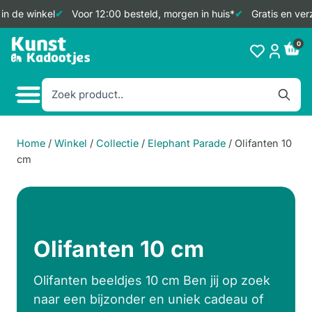
 de winkel
Voor 12:00 besteld, morgen in huis*
Gratis en verze
Doorgaan
0
naar
inhoud
Home
/
Winkel
/
Collectie
/
Elephant Parade
/
Olifanten 10
cm
Olifanten 10 cm
Olifanten beeldjes 10 cm Ben jij op zoek
naar een bijzonder en uniek cadeau of