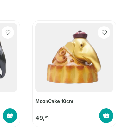
MoonCake 10cm
49,
95