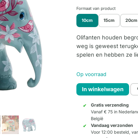
Formaat van product
10cm
15cm
20cm
Olifanten houden begr
weg is geweest terugke
spelen en hebben ze lie
Op voorraad
A
In winkelwagen
Love
Story
Gratis verzending
Vanaf € 75 in Nederlan
10cm
België
aantal
Vandaag verzonden
Voor 12:00 besteld, v