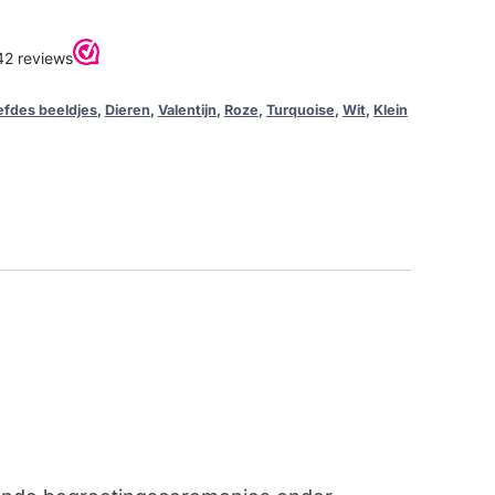
efdes beeldjes
,
Dieren
,
Valentijn
,
Roze
,
Turquoise
,
Wit
,
Klein