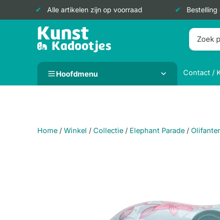
Alle artikelen zijn op voorraad
Bestelling
Doorgaan
naar
inhoud
Contact / 
Hoofdmenu
Home
/
Winkel
/
Collectie
/
Elephant Parade
/
Olifante