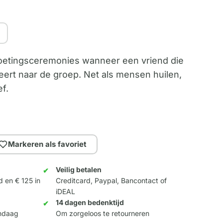
oetingsceremonies wanneer een vriend die
ert naar de groep. Net als mensen huilen,
f.
Markeren als favoriet
Veilig betalen
d en € 125 in
Creditcard, Paypal, Bancontact of
iDEAL
14 dagen bedenktijd
andaag
Om zorgeloos te retourneren