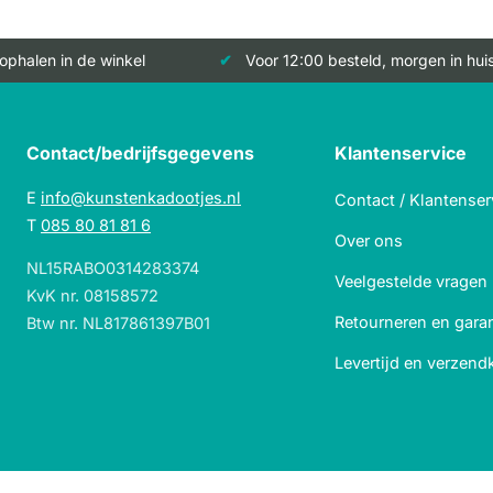
 ophalen in de winkel
Voor 12:00 besteld, morgen in hui
Contact/bedrijfsgegevens
Klantenservice
E
info@kunstenkadootjes.nl
Contact / Klantenser
T
085 80 81 81 6
Over ons
NL15RABO0314283374
Veelgestelde vragen
KvK nr. 08158572
Retourneren en garan
Btw nr. NL817861397B01
Levertijd en verzend