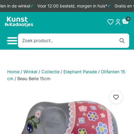
en in de winkel
Voor 12:00 besteld, morgen in huis*
Gratis en 
Doorgaan
0
naar
inhoud
Home
/
Winkel
/
Collectie
/
Elephant Parade
/
Olifanten 15
cm
/
Beau Belle 15cm