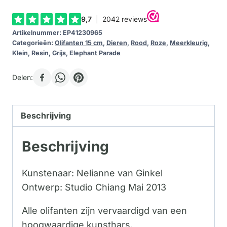
Artikelnummer:
EP41230965
Categorieën:
Olifanten 15 cm
,
Dieren
,
Rood
,
Roze
,
Meerkleurig
,
Klein
,
Resin
,
Grijs
,
Elephant Parade
Delen:
Beschrijving
Beschrijving
Kunstenaar: Nelianne van Ginkel
Ontwerp: Studio Chiang Mai 2013
Alle olifanten zijn vervaardigd van een
hoogwaardige kunsthars.