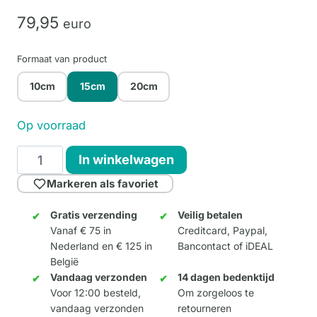
79,
95
euro
Formaat van product
10cm
15cm
20cm
Op voorraad
Beau
In winkelwagen
Belle
Markeren als favoriet
15cm
aantal
Gratis verzending
Veilig betalen
Vanaf € 75 in
Creditcard, Paypal,
Nederland en € 125 in
Bancontact of iDEAL
België
Vandaag verzonden
14 dagen bedenktijd
Voor 12:00 besteld,
Om zorgeloos te
vandaag verzonden
retourneren