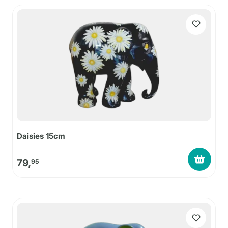
Daisies 15cm
79,
95