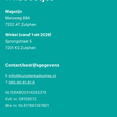
Magazijn
Marsweg 89A
7202 AT Zutphen
Winkel (vanaf 1 okt 2026)
Sprongstraat 5
7201 KS Zutphen
Contact/bedrijfsgegevens
E
info@kunstenkadootjes.nl
T
085 80 81 81 6
NL15RABO0314283374
KvK nr. 08158572
Btw nr. NL817861397B01