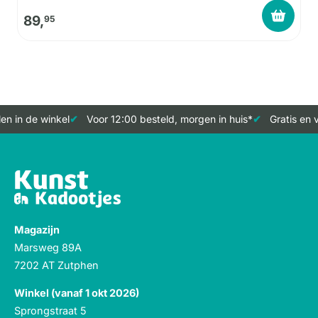
89,
95
n in de winkel
Voor 12:00 besteld, morgen in huis*
Gratis en v
Magazijn
Marsweg 89A
7202 AT Zutphen
Winkel (vanaf 1 okt 2026)
Sprongstraat 5