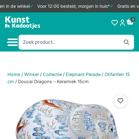
n in de winkel
Voor 12:00 besteld, morgen in huis*
Gratis en v
Doorgaan
0
naar
inhoud
Home
/
Winkel
/
Collectie
/
Elephant Parade
/
Olifanten 15
cm
/
Doucai Dragons – Keramiek 15cm