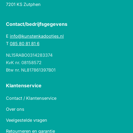
7201 KS Zutphen
Contact/bedrijfsgegevens
E
info@kunstenkadootjes.nl
T
085 80 81 81 6
NL15RABO0314283374
KvK nr. 08158572
Btw nr. NL817861397B01
Klantenservice
Contact / Klantenservice
Over ons
Veelgestelde vragen
Retourneren en garantie