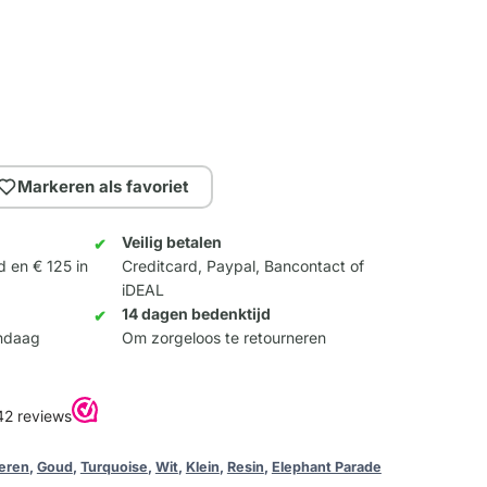
Markeren als favoriet
Veilig betalen
d en € 125 in
Creditcard, Paypal, Bancontact of
iDEAL
14 dagen bedenktijd
andaag
Om zorgeloos te retourneren
eren
,
Goud
,
Turquoise
,
Wit
,
Klein
,
Resin
,
Elephant Parade