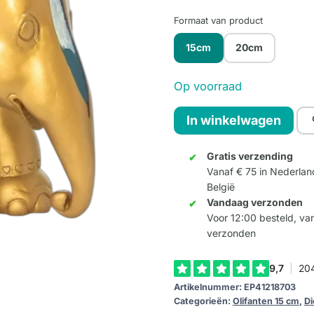
Formaat van product
15cm
20cm
Op voorraad
Elephant
In winkelwagen
Landscape
15cm
Gratis verzending
Vanaf € 75 in Nederlan
aantal
België
Vandaag verzonden
Voor 12:00 besteld, v
verzonden
Artikelnummer:
EP41218703
Categorieën:
Olifanten 15 cm
,
Di