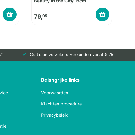
Beauty in the City 15cm
79,
95
s*
Gratis en verzekerd verzonden vanaf € 75
Belangrijke links
vice
Voorwaarden
Klachten procedure
Privacybeleid
tie