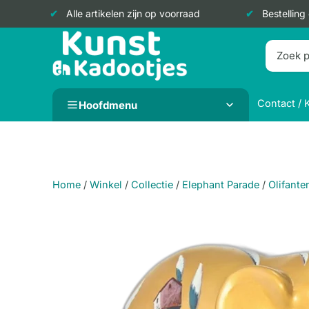
Alle artikelen zijn op voorraad
Bestelling
Doorgaan
naar
inhoud
Contact / 
Hoofdmenu
Home
/
Winkel
/
Collectie
/
Elephant Parade
/
Olifante