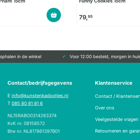
Phant 15cm
Funny Cookies 15cm
79,
95
 ophalen in de winkel
Voor 12:00 besteld, morgen in hui
Contact/bedrijfsgegevens
Klantenservice
E
info@kunstenkadootjes.nl
Contact / Klantenser
T
085 80 81 81 6
Over ons
NL15RABO0314283374
Veelgestelde vragen
KvK nr. 08158572
Retourneren en garan
Btw nr. NL817861397B01