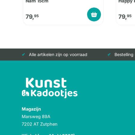
Nam 15cm
Happy 
79,
79,
95
95
Alle artikelen zijn op voorraad
Bestelling
Magazijn
Marsweg 89A
7202 AT Zutphen