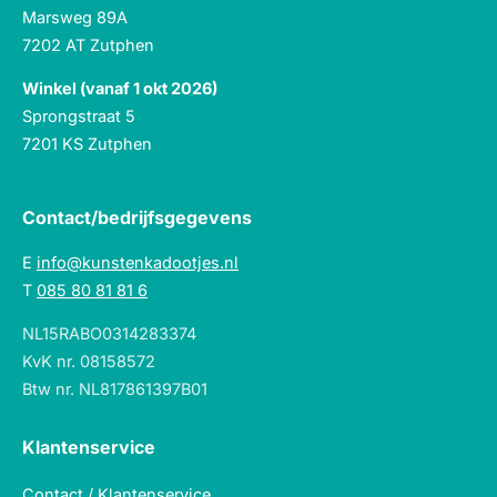
Marsweg 89A
7202 AT Zutphen
Winkel (vanaf 1 okt 2026)
Sprongstraat 5
7201 KS Zutphen
Contact/bedrijfsgegevens
E
info@kunstenkadootjes.nl
T
085 80 81 81 6
NL15RABO0314283374
KvK nr. 08158572
Btw nr. NL817861397B01
Klantenservice
Contact / Klantenservice