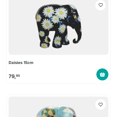
Daisies 15cm
79,
95