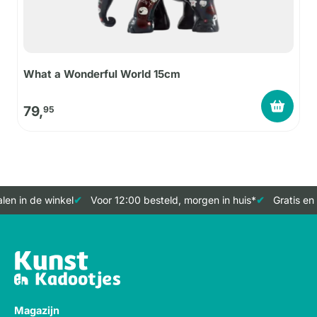
What a Wonderful World 15cm
79,
95
en in de winkel
Voor 12:00 besteld, morgen in huis*
Gratis en 
Magazijn