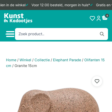
en in de winkel
Voor 12:00 besteld, morgen in huis*
Gratis en 
Doorgaan
0
naar
inhoud
Home
/
Winkel
/
Collectie
/
Elephant Parade
/
Olifanten 15
cm
/
Granite 15cm