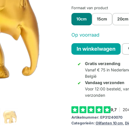
Formaat van product
10cm
15cm
20cm
Op voorraad
Jasmine
In winkelwagen
10cm
aantal
Gratis verzending
Vanaf € 75 in Nederlan
België
Vandaag verzonden
Voor 12:00 besteld, v
verzonden
Artikelnummer:
EP31240070
Categorieën:
Olifanten 10 cm
,
Di