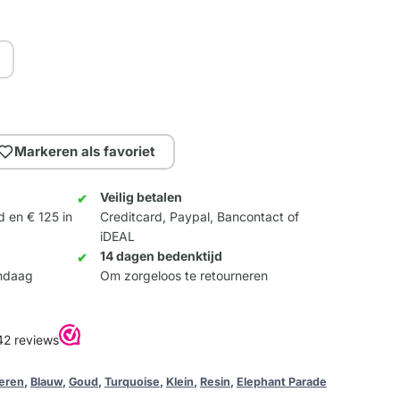
Markeren als favoriet
Veilig betalen
d en € 125 in
Creditcard, Paypal, Bancontact of
iDEAL
14 dagen bedenktijd
andaag
Om zorgeloos te retourneren
eren
,
Blauw
,
Goud
,
Turquoise
,
Klein
,
Resin
,
Elephant Parade