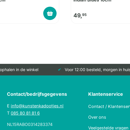
49,
95
 ophalen in de winkel
Voor 12:00 besteld, morgen in hui
Contact/bedrijfsgegevens
Klantenservice
E
info@kunstenkadootjes.nl
Contact / Klantenser
T
085 80 81 81 6
Over ons
NL15RABO0314283374
Veelgestelde vragen