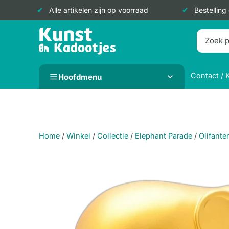
Alle artikelen zijn op voorraad
Bestelling
Doorgaan
naar
inhoud
Contact / 
Hoofdmenu
Home
/
Winkel
/
Collectie
/
Elephant Parade
/
Olifante