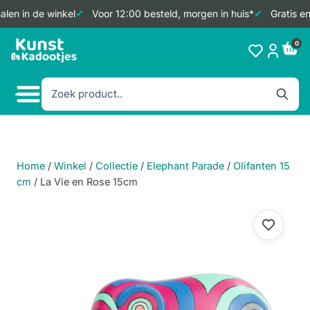
len in de winkel
Voor 12:00 besteld, morgen in huis*
Gratis en
Doorgaan
0
naar
inhoud
Home
/
Winkel
/
Collectie
/
Elephant Parade
/
Olifanten 15
cm
/
La Vie en Rose 15cm