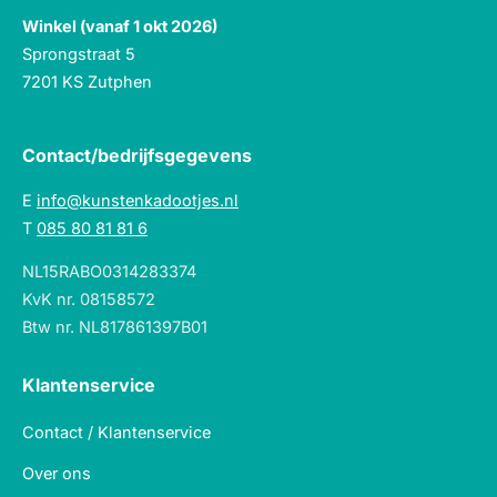
Winkel (vanaf 1 okt 2026)
Sprongstraat 5
7201 KS Zutphen
Contact/bedrijfsgegevens
E
info@kunstenkadootjes.nl
T
085 80 81 81 6
NL15RABO0314283374
KvK nr. 08158572
Btw nr. NL817861397B01
Klantenservice
Contact / Klantenservice
Over ons