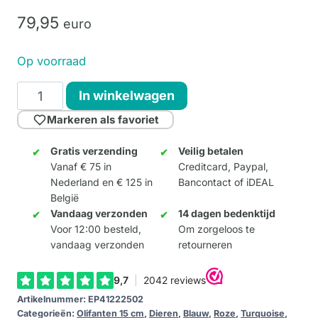
79,
95
euro
Op voorraad
La
In winkelwagen
Vie
Markeren als favoriet
en
Rose
Gratis verzending
Veilig betalen
Vanaf € 75 in
Creditcard, Paypal,
15cm
Nederland en € 125 in
Bancontact of iDEAL
aantal
België
Vandaag verzonden
14 dagen bedenktijd
Voor 12:00 besteld,
Om zorgeloos te
vandaag verzonden
retourneren
Artikelnummer:
EP41222502
Categorieën:
Olifanten 15 cm
,
Dieren
,
Blauw
,
Roze
,
Turquoise
,