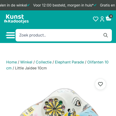
en in de winkel
Voor 12:00 besteld, morgen in huis*
Gratis en 
Doorgaan
0
naar
inhoud
Home
/
Winkel
/
Collectie
/
Elephant Parade
/
Olifanten 10
cm
/
Little Jaidee 10cm