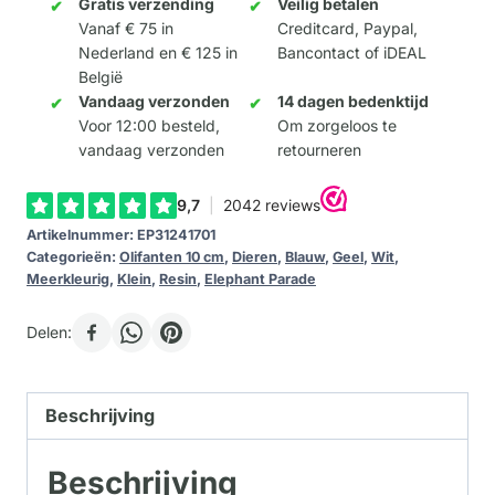
aantal
Gratis verzending
Veilig betalen
Vanaf € 75 in
Creditcard, Paypal,
Nederland en € 125 in
Bancontact of iDEAL
België
Vandaag verzonden
14 dagen bedenktijd
Voor 12:00 besteld,
Om zorgeloos te
vandaag verzonden
retourneren
Artikelnummer:
EP31241701
Categorieën:
Olifanten 10 cm
,
Dieren
,
Blauw
,
Geel
,
Wit
,
Meerkleurig
,
Klein
,
Resin
,
Elephant Parade
Delen:
Beschrijving
Beschrijving