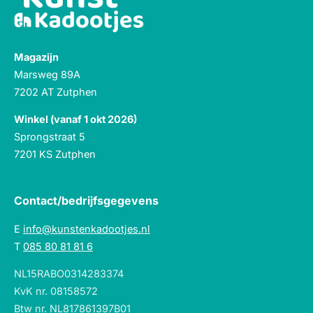
Magazijn
Marsweg 89A
7202 AT Zutphen
Winkel (vanaf 1 okt 2026)
Sprongstraat 5
7201 KS Zutphen
Contact/bedrijfsgegevens
E
info@kunstenkadootjes.nl
T
085 80 81 81 6
NL15RABO0314283374
KvK nr. 08158572
Btw nr. NL817861397B01