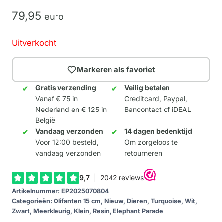
79,
95
euro
Uitverkocht
Markeren als favoriet
Gratis verzending
Veilig betalen
Vanaf € 75 in
Creditcard, Paypal,
Nederland en € 125 in
Bancontact of iDEAL
België
Vandaag verzonden
14 dagen bedenktijd
Voor 12:00 besteld,
Om zorgeloos te
vandaag verzonden
retourneren
Artikelnummer:
EP2025070804
Categorieën:
Olifanten 15 cm
,
Nieuw
,
Dieren
,
Turquoise
,
Wit
,
Zwart
,
Meerkleurig
,
Klein
,
Resin
,
Elephant Parade