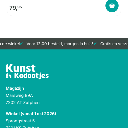
79,
95
 de winkel
Voor 12:00 besteld, morgen in huis*
Gratis en verze
Magazijn
Marsweg 89A
7202 AT Zutphen
Winkel (vanaf 1 okt 2026)
Sprongstraat 5
7201 KS Zutphen