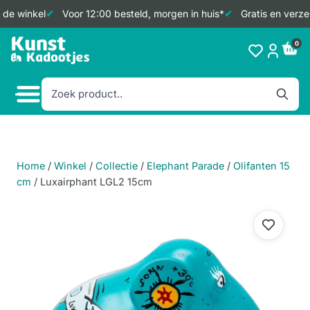
 de winkel
Voor 12:00 besteld, morgen in huis*
Gratis en verze
Doorgaan
0
naar
inhoud
Home
/
Winkel
/
Collectie
/
Elephant Parade
/
Olifanten 15
cm
/
Luxairphant LGL2 15cm