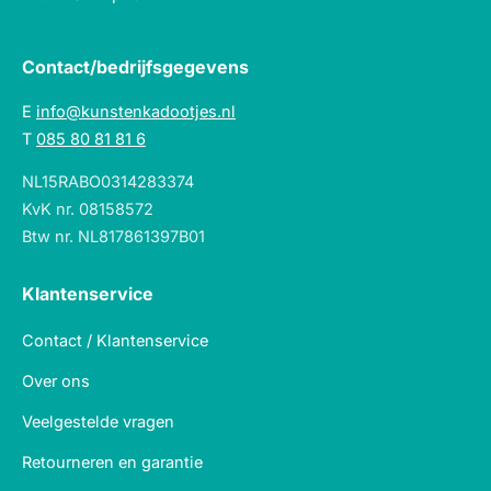
Contact/bedrijfsgegevens
E
info@kunstenkadootjes.nl
T
085 80 81 81 6
NL15RABO0314283374
KvK nr. 08158572
Btw nr. NL817861397B01
Klantenservice
Contact / Klantenservice
Over ons
Veelgestelde vragen
Retourneren en garantie