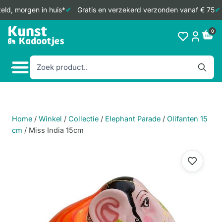
ld, morgen in huis*
Gratis en verzekerd verzonden vanaf € 75
Doorgaan
0
naar
inhoud
Home
/
Winkel
/
Collectie
/
Elephant Parade
/
Olifanten 15
cm
/
Miss India 15cm