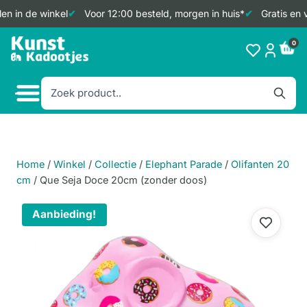
n in de winkel
Voor 12:00 besteld, morgen in huis*
Gratis en v
Doorgaan
0
naar
inhoud
Home
/
Winkel
/
Collectie
/
Elephant Parade
/
Olifanten 20
cm
/
Que Seja Doce 20cm (zonder doos)
Aanbieding!