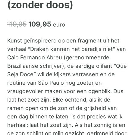
(zonder doos)
Oorspronkelijke
Huidige
119,
95
109,
95
euro
prijs
prijs
Kunst geïnspireerd op een fragment uit het
was:
is:
verhaal “Draken kennen het paradijs niet” van
119,95.
109,95.
Caio Fernando Abreu (gerenommeerde
Braziliaanse schrijver), de aardige olifant “Que
Seja Doce” wil de kijkers verrassen en de
routine van São Paulo nog zoeter en
vreugdevoller maken voor een ogenblik. Dus
laat het zoet zijn. Elke ochtend, als ik de
ramen open om de zon of de grijsheid van
een dag binnen te laten, is dat precies wat ik
herhaal: laat het zoet zijn. Als het zonnig is en
de zon schijnt op mijn gezicht, gerimpeld door