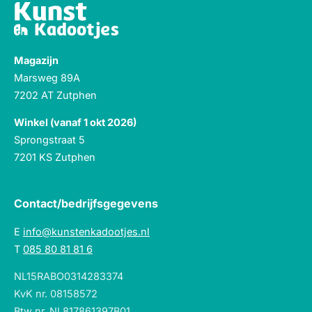
Magazijn
Marsweg 89A
7202 AT Zutphen
Winkel (vanaf 1 okt 2026)
Sprongstraat 5
7201 KS Zutphen
Contact/bedrijfsgegevens
E
info@kunstenkadootjes.nl
T
085 80 81 81 6
NL15RABO0314283374
KvK nr. 08158572
Btw nr. NL817861397B01