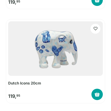
119,
95
Dutch Icons 20cm
119,
95