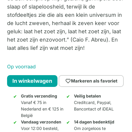
slaap of slapeloosheid, terwijl ik de
stofdeeltjes zie die als een klein universum in
de lucht zweven, herhaal ik zeven keer voor
geluk: laat het zoet zijn, laat het zoet zijn, laat
het zoet zijn enzovoort.” (Caio F. Abreu). En
laat alles lief zijn wat moet zijn!
Op voorraad
Que
In winkelwagen
Markeren als favoriet
Seja
Doce
Gratis verzending
Veilig betalen
Vanaf € 75 in
Creditcard, Paypal,
20cm
Nederland en € 125 in
Bancontact of iDEAL
(zonder
België
doos)
Vandaag verzonden
14 dagen bedenktijd
aantal
Voor 12:00 besteld,
Om zorgeloos te