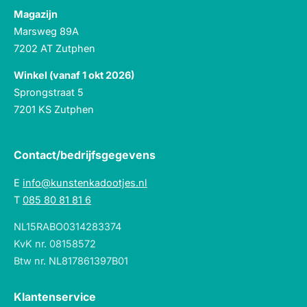
Magazijn
Marsweg 89A
7202 AT Zutphen
Winkel (vanaf 1 okt 2026)
Sprongstraat 5
7201 KS Zutphen
Contact/bedrijfsgegevens
E
info@kunstenkadootjes.nl
T
085 80 81 81 6
NL15RABO0314283374
KvK nr. 08158572
Btw nr. NL817861397B01
Klantenservice