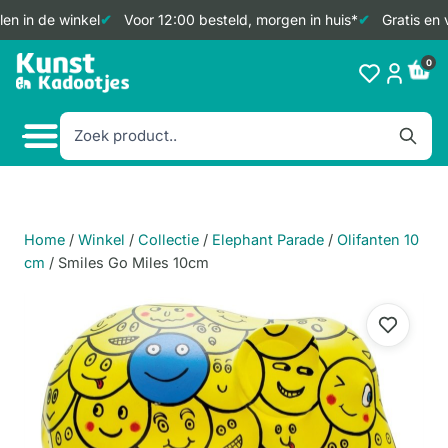
en in de winkel
Voor 12:00 besteld, morgen in huis*
Gratis en 
Doorgaan
0
naar
inhoud
Home
/
Winkel
/
Collectie
/
Elephant Parade
/
Olifanten 10
cm
/
Smiles Go Miles 10cm