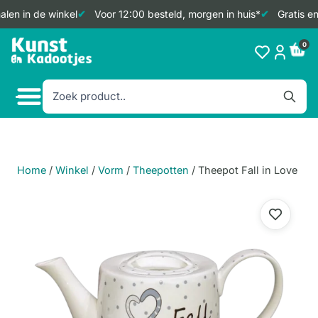
len in de winkel
Voor 12:00 besteld, morgen in huis*
Gratis en
Doorgaan
0
naar
inhoud
Home
/
Winkel
/
Vorm
/
Theepotten
/
Theepot Fall in Love