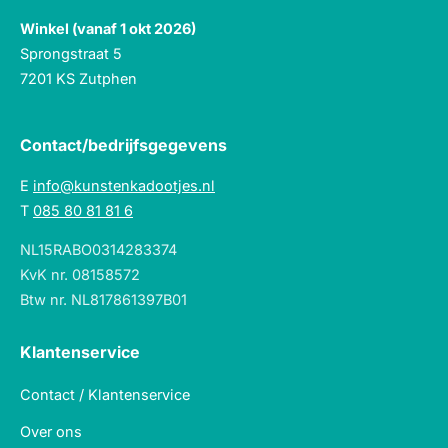
Winkel (vanaf 1 okt 2026)
Sprongstraat 5
7201 KS Zutphen
Contact/bedrijfsgegevens
E
info@kunstenkadootjes.nl
T
085 80 81 81 6
NL15RABO0314283374
KvK nr. 08158572
Btw nr. NL817861397B01
Klantenservice
Contact / Klantenservice
Over ons