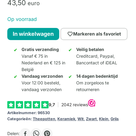
43,
50
euro
Op voorraad
Theepot
In winkelwagen
Markeren als favoriet
Fall
in
Gratis verzending
Veilig betalen
Vanaf € 75 in
Creditcard, Paypal,
Love
Nederland en € 125 in
Bancontact of iDEAL
aantal
België
Vandaag verzonden
14 dagen bedenktijd
Voor 12:00 besteld,
Om zorgeloos te
vandaag verzonden
retourneren
Artikelnummer:
96530
Categorieën:
Theepotten
,
Keramiek
,
Wit
,
Zwart
,
Klein
,
Grijs
Delen: