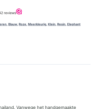
eren
,
Blauw
,
Roze
,
Meerkleurig
,
Klein
,
Resin
,
Elephant
 Thailand. Vanwege het handgemaakte