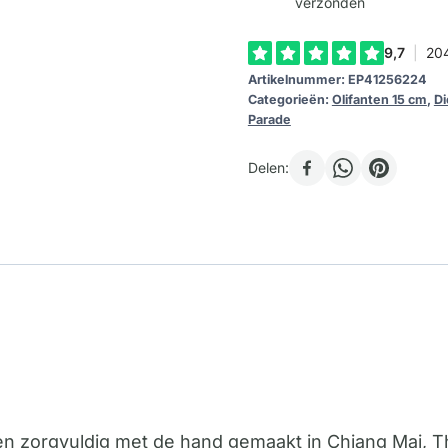
verzonden
Artikelnummer:
EP41256224
Categorieën:
Olifanten 15 cm
,
Di
Parade
Delen:
den zorgvuldig met de hand gemaakt in Chiang Mai,