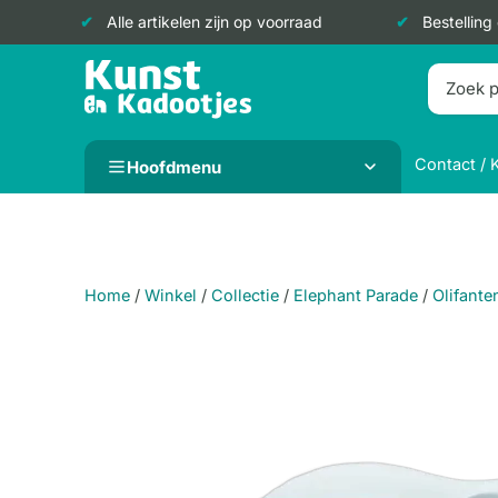
Alle artikelen zijn op voorraad
Bestelling
Doorgaan
naar
inhoud
Contact / 
Hoofdmenu
Home
/
Winkel
/
Collectie
/
Elephant Parade
/
Olifante