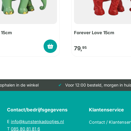
 15cm
Forever Love 15cm
79,
95
 ophalen in de winkel
Voor 12:00 besteld, morgen in hui
Contact/bedrijfsgegevens
Klantenservice
E
info@kunstenkadootjes.nl
Contact / Klantenser
T
085 80 81 81 6