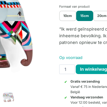
Formaat van product
10cm
15cm
20cm
“Ik werd geïnspireerd 
inheemse bevolking. Ik
patronen opnieuw te c
Op voorraad
Three
In winkelwa
Corners
15cm
Gratis verzending
Vanaf € 75 in Nederlan
aantal
België
Vandaag verzonden
Voor 12:00 besteld, v