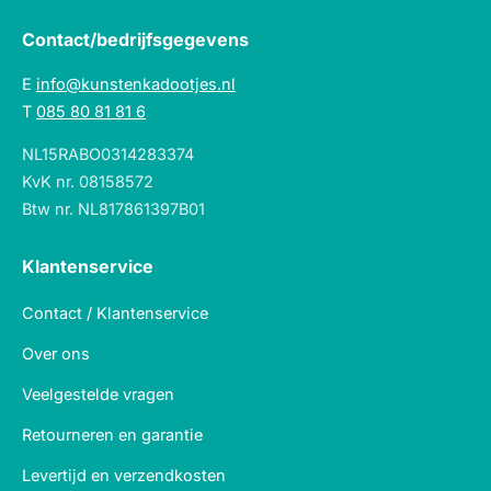
Contact/bedrijfsgegevens
E
info@kunstenkadootjes.nl
T
085 80 81 81 6
NL15RABO0314283374
KvK nr. 08158572
Btw nr. NL817861397B01
Klantenservice
Contact / Klantenservice
Over ons
Veelgestelde vragen
Retourneren en garantie
Levertijd en verzendkosten