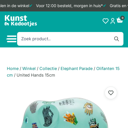
en in de winkel
Voor 12:00 besteld, morgen in huis*
Gratis en 
Doorgaan
0
naar
inhoud
Home
/
Winkel
/
Collectie
/
Elephant Parade
/
Olifanten 15
cm
/
United Hands 15cm