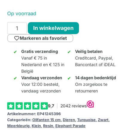
Op voorraad
United
In winkelwagen
Hands
Markeren als favoriet
15cm
aantal
Gratis verzending
Veilig betalen
Vanaf € 75 in
Creditcard, Paypal,
Nederland en € 125 in
Bancontact of iDEAL
België
Vandaag verzonden
14 dagen bedenktijd
Voor 12:00 besteld,
Om zorgeloos te
vandaag verzonden
retourneren
Artikelnummer:
EP41245396
Categorieën:
Olifanten 15 cm
,
Dieren
,
Turquoise
,
Zwart
,
Meerkleurig
,
Klein
,
Resin
,
Elephant Parade