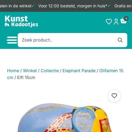
en in de winkel
Voor 12:00 besteld, morgen in huis*
Gratis en 
Doorgaan
0
naar
inhoud
Home
/
Winkel
/
Collectie
/
Elephant Parade
/
Olifanten 15
cm
/
Elfi 15cm