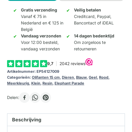
15cm
aantal
Gratis verzending
Veilig betalen
Vanaf € 75 in
Creditcard, Paypal,
Nederland en € 125 in
Bancontact of iDEAL
België
Vandaag verzonden
14 dagen bedenktijd
Voor 12:00 besteld,
Om zorgeloos te
vandaag verzonden
retourneren
Artikelnummer:
EP54127009
Categorieën:
Olifanten 15 cm
,
Dieren
,
Blauw
,
Geel
,
Rood
,
Meerkleurig
,
Klein
,
Resin
,
Elephant Parade
Delen:
Beschrijving