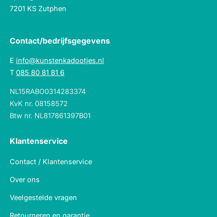
7201 KS Zutphen
Contact/bedrijfsgegevens
E
info@kunstenkadootjes.nl
T
085 80 81 81 6
NL15RABO0314283374
KvK nr. 08158572
Btw nr. NL817861397B01
Klantenservice
Contact / Klantenservice
Over ons
Veelgestelde vragen
Retourneren en garantie