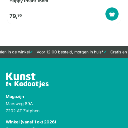
Happy Phant 15cm
79,
95
en in de winkel
Voor 12:00 besteld, morgen in huis*
Gratis en 
Magazijn
Marsweg 89A
7202 AT Zutphen
Winkel (vanaf 1 okt 2026)