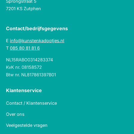
Sprongstraat 5
7201 KS Zutphen
Contact/bedrijfsgegevens
E
info@kunstenkadootjes.nl
T
085 80 81 81 6
NL15RABO0314283374
KvK nr. 08158572
Btw nr. NL817861397B01
Klantenservice
Contact / Klantenservice
Over ons
Veelgestelde vragen