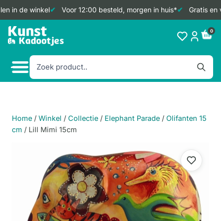
en in de winkel
Voor 12:00 besteld, morgen in huis*
Gratis en 
Doorgaan
0
naar
inhoud
Home
/
Winkel
/
Collectie
/
Elephant Parade
/
Olifanten 15
cm
/
Lill Mimi 15cm