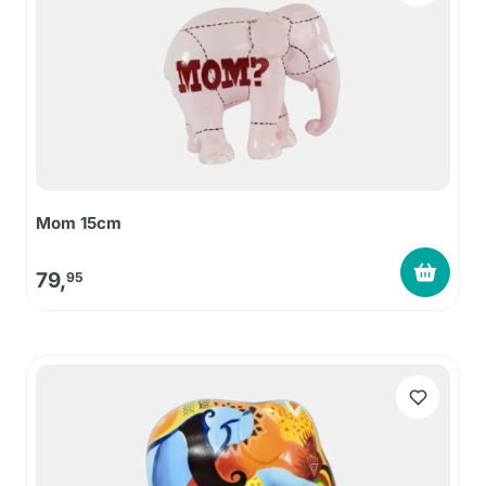
Mom 15cm
79,
95