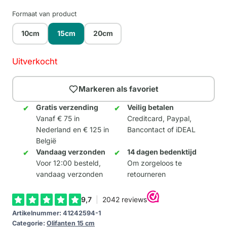
Formaat van product
10cm
15cm
20cm
Uitverkocht
Markeren als favoriet
Gratis verzending
Veilig betalen
Vanaf € 75 in
Creditcard, Paypal,
Nederland en € 125 in
Bancontact of iDEAL
België
Vandaag verzonden
14 dagen bedenktijd
Voor 12:00 besteld,
Om zorgeloos te
vandaag verzonden
retourneren
Artikelnummer:
41242594-1
Categorie:
Olifanten 15 cm