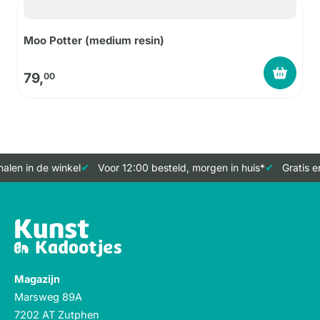
Moo Potter (medium resin)
79,
00
alen in de winkel
Voor 12:00 besteld, morgen in huis*
Gratis e
Magazijn
Marsweg 89A
7202 AT Zutphen