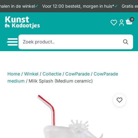
alen in de winkel
Voor 12:00 besteld, morgen in huis*
Gratis e
Doorgaan
0
naar
inhoud
Home
/
Winkel
/
Collectie
/
CowParade
/
CowParade
medium
/
Milk Splash (Medium ceramic)