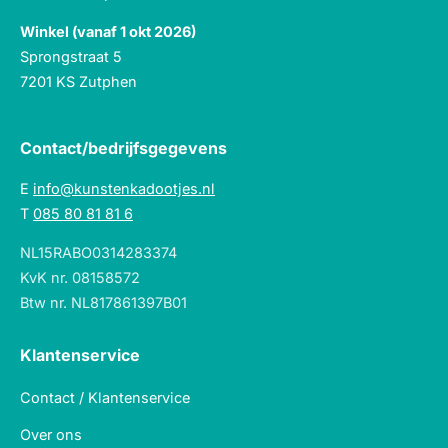
Winkel (vanaf 1 okt 2026)
Sprongstraat 5
7201 KS Zutphen
Contact/bedrijfsgegevens
E
info@kunstenkadootjes.nl
T
085 80 81 81 6
NL15RABO0314283374
KvK nr. 08158572
Btw nr. NL817861397B01
Klantenservice
Contact / Klantenservice
Over ons