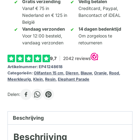
aantal
Gratis verzending
Veilig betalen
Vanaf € 75 in
Creditcard, Paypal,
Nederland en € 125 in
Bancontact of iDEAL
België
Vandaag verzonden
14 dagen bedenktijd
Voor 12:00 besteld,
Om zorgeloos te
vandaag verzonden
retourneren
Artikelnummer:
EP41248618
Categorieën:
Olifanten 15 cm
,
Dieren
,
Blauw
,
Oranje
,
Rood
,
Meerkleurig
,
Klein
,
Resin
,
Elephant Parade
Delen:
Beschrijving
Beschrijving