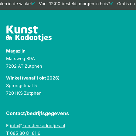
en in de winkel
Voor 12:00 besteld, morgen in huis*
Gratis en 
Magazijn
Marsweg 89A
7202 AT Zutphen
Winkel (vanaf 1 okt 2026)
Sprongstraat 5
7201 KS Zutphen
Contact/bedrijfsgegevens
E
info@kunstenkadootjes.nl
T
085 80 81 81 6