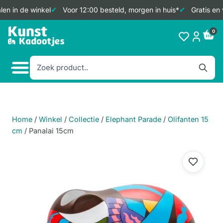
en in de winkel
Voor 12:00 besteld, morgen in huis*
Gratis en 
Doorgaan
0
naar
inhoud
Home
/
Winkel
/
Collectie
/
Elephant Parade
/
Olifanten 15
cm
/
Panalai 15cm