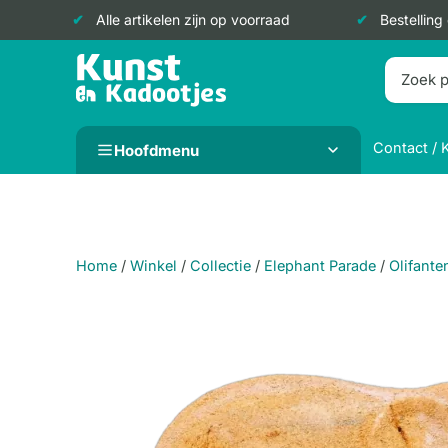
Alle artikelen zijn op voorraad
Bestelling
Doorgaan
naar
inhoud
Contact / 
Hoofdmenu
Home
/
Winkel
/
Collectie
/
Elephant Parade
/
Olifante