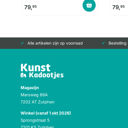
79,
79,
95
95
Alle artikelen zijn op voorraad
Bestelling
Magazijn
Marsweg 89A
7202 AT Zutphen
Winkel (vanaf 1 okt 2026)
Sprongstraat 5
7201 KS Zutphen