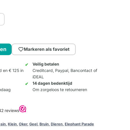
gen
Markeren als favoriet
Veilig betalen
d en € 125 in
Creditcard, Paypal, Bancontact of
iDEAL
14 dagen bedenktijd
andaag
Om zorgeloos te retourneren
sin
,
Klein
,
Oker
,
Geel
,
Bruin
,
Dieren
,
Elephant Parade