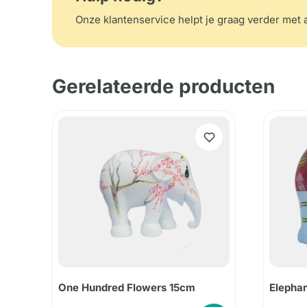
Onze klantenservice helpt je graag verder met a
Gerelateerde producten
One Hundred Flowers 15cm
Elepha