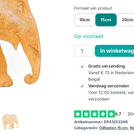
Formaat van product
10cm
15cm
20cm
Op voorraad
Sandwashed
In winkelwa
15cm
aantal
Gratis verzending
Vanaf € 75 in Nederlan
België
Vandaag verzonden
Voor 12:00 besteld, v
verzonden
Artikelnummer:
EP41253346
Categorieën:
Olifanten 15 cm
,
Re