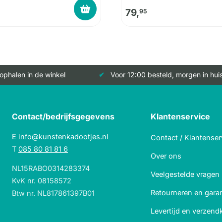
79,
95
 ophalen in de winkel
Voor 12:00 besteld, morgen in hui
Contact/bedrijfsgegevens
Klantenservice
E
info@kunstenkadootjes.nl
Contact / Klantenser
T
085 80 81 81 6
Over ons
NL15RABO0314283374
Veelgestelde vragen
KvK nr. 08158572
Retourneren en garan
Btw nr. NL817861397B01
Levertijd en verzend