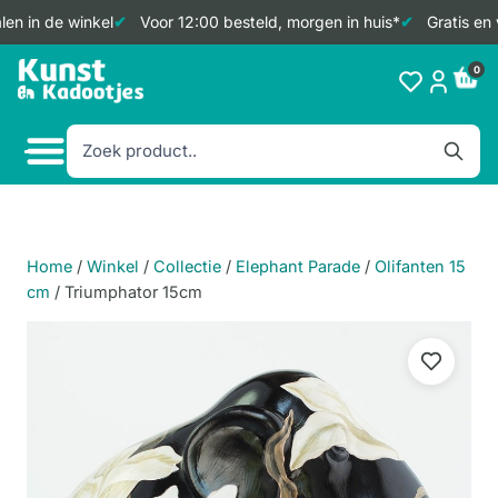
en in de winkel
Voor 12:00 besteld, morgen in huis*
Gratis en 
Doorgaan
0
naar
inhoud
Home
/
Winkel
/
Collectie
/
Elephant Parade
/
Olifanten 15
cm
/
Triumphator 15cm