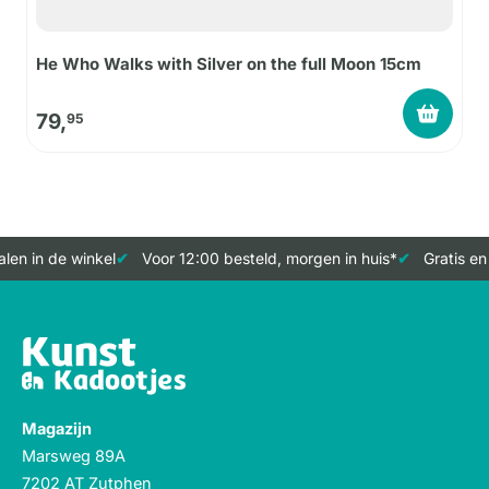
He Who Walks with Silver on the full Moon 15cm
79,
95
len in de winkel
Voor 12:00 besteld, morgen in huis*
Gratis en
Magazijn
Marsweg 89A
7202 AT Zutphen