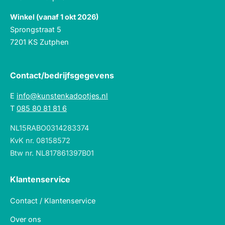
Winkel (vanaf 1 okt 2026)
Sprongstraat 5
7201 KS Zutphen
Contact/bedrijfsgegevens
E
info@kunstenkadootjes.nl
T
085 80 81 81 6
NL15RABO0314283374
KvK nr. 08158572
Btw nr. NL817861397B01
Klantenservice
Contact / Klantenservice
Over ons