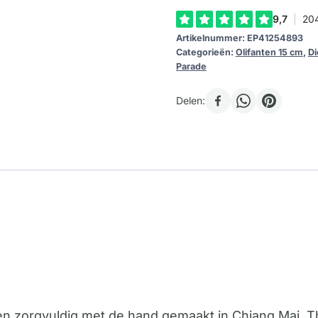
Artikelnummer:
EP41254893
Categorieën:
Olifanten 15 cm
,
Di
Parade
Delen:
den zorgvuldig met de hand gemaakt in Chiang Mai,