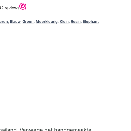
eren
,
Blauw
,
Groen
,
Meerkleurig
,
Klein
,
Resin
,
Elephant
 Thailand. Vanwege het handgemaakte