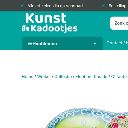
Alle artikelen zijn op voorraad
Bestelling
Doorgaan
naar
inhoud
Contact / 
Hoofdmenu
Home
/
Winkel
/
Collectie
/
Elephant Parade
/
Olifante