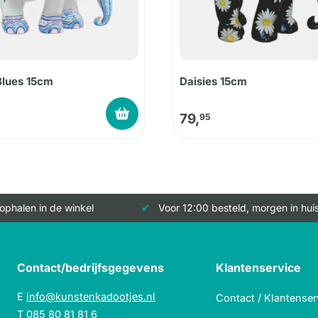
Blues 15cm
Daisies 15cm
79,
95
 ophalen in de winkel
Voor 12:00 besteld, morgen in hui
Contact/bedrijfsgegevens
Klantenservice
E
info@kunstenkadootjes.nl
Contact / Klantenser
T
085 80 81 81 6