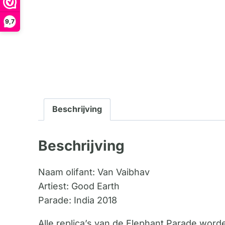
9,7
Beschrijving
Beschrijving
Naam olifant: Van Vaibhav
Artiest: Good Earth
Parade: India 2018
Alle replica’s van de Elephant Parade wor