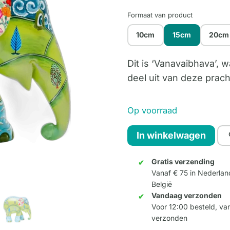
Formaat van product
10cm
15cm
20cm
Dit is ‘Vanavaibhava’, w
deel uit van deze prach
Op voorraad
Van
In winkelwagen
Vaibhav
15cm
Gratis verzending
Vanaf € 75 in Nederlan
aantal
België
Vandaag verzonden
Voor 12:00 besteld, v
verzonden